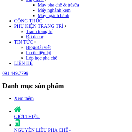
Máy pha chế & tràsữa
Máy nghành kem
Máy ngành bánh
CÔNG THỨC
PHỤ KIỆN TRANG TRÍ
Tranh trang trí
Đồ decor
TIN TỨC
Blog/Bài viết
In cốc tiện lợi
Lớp học pha chế
LIÊN HỆ
091.449.7799
Danh mục sản phẩm
Xem thêm
GIỚI THIỆU
NGUYÊN LIỆU PHA CHẾ