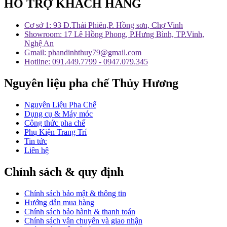
HỖ TRỢ KHÁCH HÀNG
Cơ sở 1: 93 Đ.Thái Phiên,P. Hồng sơn, Chợ Vinh
Showroom: 17 Lê Hồng Phong, P.Hưng Bình, TP.Vinh,
Nghệ An
Gmail: phandinhthuy79@gmail.com
Hotline: 091.449.7799 - 0947.079.345
Nguyên liệu pha chế Thủy Hương
Nguyên Liệu Pha Chế
Dụng cụ & Máy móc
Công thức pha chế
Phụ Kiện Trang Trí
Tin tức
Liên hệ
Chính sách & quy định
Chính sách bảo mật & thông tin
Hướng dẫn mua hàng
Chính sách bảo hành & thanh toán
Chính sách vận chuyển và giao nhận