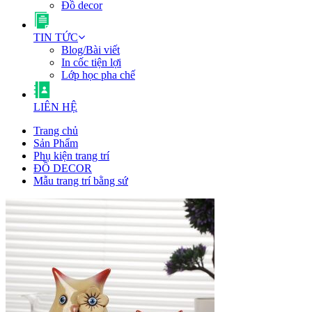
Đồ decor
TIN TỨC
Blog/Bài viết
In cốc tiện lợi
Lớp học pha chế
LIÊN HỆ
Trang chủ
Sản Phẩm
Phụ kiện trang trí
ĐỒ DECOR
Mẫu trang trí bằng sứ