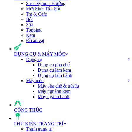
Siro- Syrup – Đường
Mứt Sinh Tố - Sốt
Trà & Cafe
Bột
Sữa
Topping
Kem
Đồ ăn vặt
DỤNG CỤ & MÁY MÓC
Dụng cụ
Dụng cụ pha chế
Dụng cụ làm kem
Dụng cụ làm bánh
Máy móc
Máy pha chế & tràsữa
Máy nghành kem
Máy ngành bánh
CÔNG THỨC
PHỤ KIỆN TRANG TRÍ
Tranh trang trí