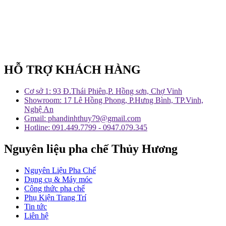
HỖ TRỢ KHÁCH HÀNG
Cơ sở 1: 93 Đ.Thái Phiên,P. Hồng sơn, Chợ Vinh
Showroom: 17 Lê Hồng Phong, P.Hưng Bình, TP.Vinh,
Nghệ An
Gmail: phandinhthuy79@gmail.com
Hotline: 091.449.7799 - 0947.079.345
Nguyên liệu pha chế Thủy Hương
Nguyên Liệu Pha Chế
Dụng cụ & Máy móc
Công thức pha chế
Phụ Kiện Trang Trí
Tin tức
Liên hệ