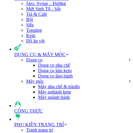
Siro- Syrup – Đường
Mứt Sinh Tố - Sốt
Trà & Cafe
Bột
Sữa
Topping
Kem
Đồ ăn vặt
DỤNG CỤ & MÁY MÓC
Dụng cụ
Dụng cụ pha chế
Dụng cụ làm kem
Dụng cụ làm bánh
Máy móc
Máy pha chế & tràsữa
Máy nghành kem
Máy ngành bánh
CÔNG THỨC
PHỤ KIỆN TRANG TRÍ
Tranh trang trí