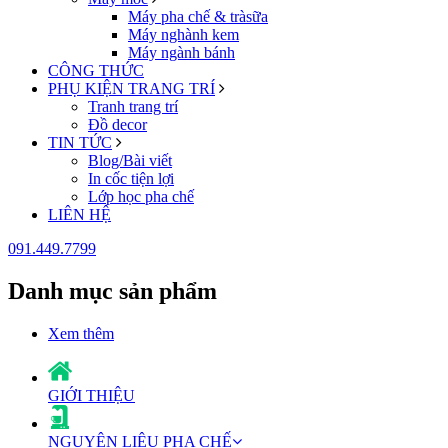
Máy pha chế & tràsữa
Máy nghành kem
Máy ngành bánh
CÔNG THỨC
PHỤ KIỆN TRANG TRÍ
Tranh trang trí
Đồ decor
TIN TỨC
Blog/Bài viết
In cốc tiện lợi
Lớp học pha chế
LIÊN HỆ
091.449.7799
Danh mục sản phẩm
Xem thêm
GIỚI THIỆU
NGUYÊN LIỆU PHA CHẾ