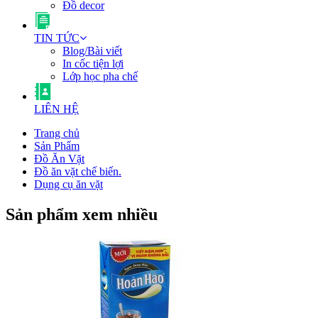
Đồ decor
TIN TỨC
Blog/Bài viết
In cốc tiện lợi
Lớp học pha chế
LIÊN HỆ
Trang chủ
Sản Phẩm
Đồ Ăn Vặt
Đồ ăn vặt chế biến.
Dụng cụ ăn vặt
Sản phẩm xem nhiều