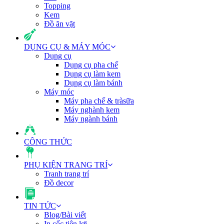
Topping
Kem
Đồ ăn vặt
DỤNG CỤ & MÁY MÓC
Dụng cụ
Dụng cụ pha chế
Dụng cụ làm kem
Dụng cụ làm bánh
Máy móc
Máy pha chế & tràsữa
Máy nghành kem
Máy ngành bánh
CÔNG THỨC
PHỤ KIỆN TRANG TRÍ
Tranh trang trí
Đồ decor
TIN TỨC
Blog/Bài viết
In cốc tiện lợi