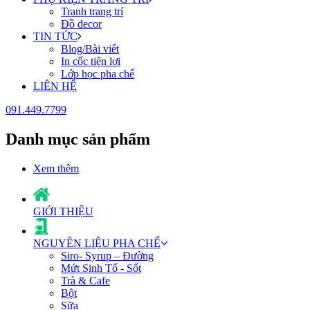
Tranh trang trí
Đồ decor
TIN TỨC
Blog/Bài viết
In cốc tiện lợi
Lớp học pha chế
LIÊN HỆ
091.449.7799
Danh mục sản phẩm
Xem thêm
GIỚI THIỆU
NGUYÊN LIỆU PHA CHẾ
Siro- Syrup – Đường
Mứt Sinh Tố - Sốt
Trà & Cafe
Bột
Sữa