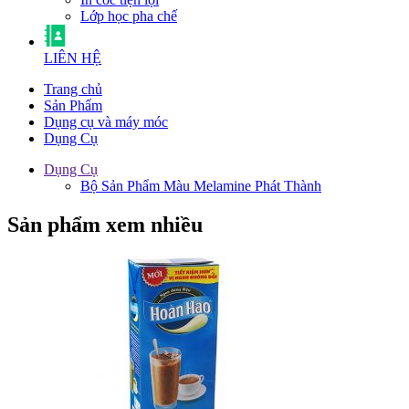
Lớp học pha chế
LIÊN HỆ
Trang chủ
Sản Phẩm
Dụng cụ và máy móc
Dụng Cụ
Dụng Cụ
Bộ Sản Phẩm Màu Melamine Phát Thành
Sản phẩm xem nhiều