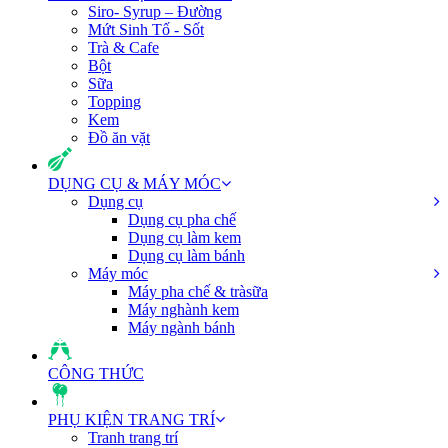
Siro- Syrup – Đường
Mứt Sinh Tố - Sốt
Trà & Cafe
Bột
Sữa
Topping
Kem
Đồ ăn vặt
DỤNG CỤ & MÁY MÓC
Dụng cụ
Dụng cụ pha chế
Dụng cụ làm kem
Dụng cụ làm bánh
Máy móc
Máy pha chế & tràsữa
Máy nghành kem
Máy ngành bánh
CÔNG THỨC
PHỤ KIỆN TRANG TRÍ
Tranh trang trí