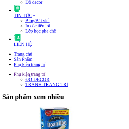
Đồ decor
TIN TỨC
Blog/Bài viết
In cốc tiện lợi
Lớp học pha chế
LIÊN HỆ
Trang chủ
Sản Phẩm
Phụ kiện trang trí
Phụ kiện trang trí
ĐỒ DECOR
TRANH TRANG TRÍ
Sản phẩm xem nhiều