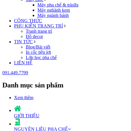
Máy pha chế & tràsữa
Máy nghành kem
Máy ngành bánh
CÔNG THỨC
PHỤ KIỆN TRANG TRÍ
Tranh trang trí
Đồ decor
TIN TỨC
Blog/Bài viết
In cốc tiện lợi
Lớp học pha chế
LIÊN HỆ
091.449.7799
Danh mục sản phẩm
Xem thêm
GIỚI THIỆU
NGUYÊN LIỆU PHA CHẾ