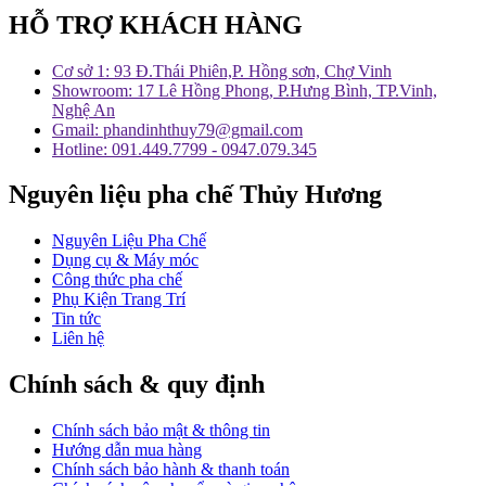
HỖ TRỢ KHÁCH HÀNG
Cơ sở 1: 93 Đ.Thái Phiên,P. Hồng sơn, Chợ Vinh
Showroom: 17 Lê Hồng Phong, P.Hưng Bình, TP.Vinh,
Nghệ An
Gmail: phandinhthuy79@gmail.com
Hotline: 091.449.7799 - 0947.079.345
Nguyên liệu pha chế Thủy Hương
Nguyên Liệu Pha Chế
Dụng cụ & Máy móc
Công thức pha chế
Phụ Kiện Trang Trí
Tin tức
Liên hệ
Chính sách & quy định
Chính sách bảo mật & thông tin
Hướng dẫn mua hàng
Chính sách bảo hành & thanh toán