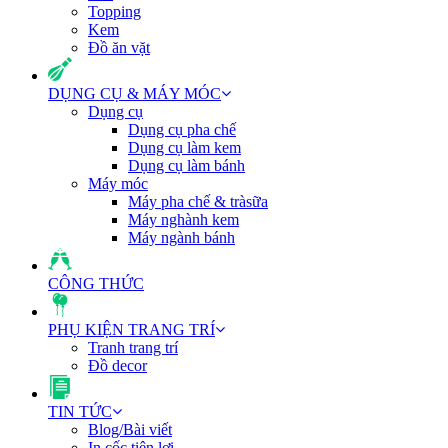
Topping
Kem
Đồ ăn vặt
DỤNG CỤ & MÁY MÓC
Dụng cụ
Dụng cụ pha chế
Dụng cụ làm kem
Dụng cụ làm bánh
Máy móc
Máy pha chế & tràsữa
Máy nghành kem
Máy ngành bánh
CÔNG THỨC
PHỤ KIỆN TRANG TRÍ
Tranh trang trí
Đồ decor
TIN TỨC
Blog/Bài viết
In cốc tiện lợi