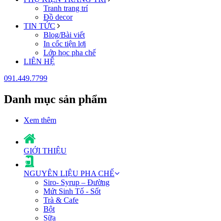
Tranh trang trí
Đồ decor
TIN TỨC
Blog/Bài viết
In cốc tiện lợi
Lớp học pha chế
LIÊN HỆ
091.449.7799
Danh mục sản phẩm
Xem thêm
GIỚI THIỆU
NGUYÊN LIỆU PHA CHẾ
Siro- Syrup – Đường
Mứt Sinh Tố - Sốt
Trà & Cafe
Bột
Sữa