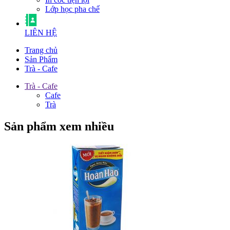
Lớp học pha chế
LIÊN HỆ
Trang chủ
Sản Phẩm
Trà - Cafe
Trà - Cafe
Cafe
Trà
Sản phẩm xem nhiều